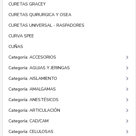
CURETAS GRACEY
CURETAS QUIRURGICA Y OSEA
CURETAS UNIVERSAL - RASPADORES
CURVA SPEE
CUÑAS
keyboard_arrow_right
Categoría: ACCESORIOS
keyboard_arrow_right
Categoría: AGUJAS Y JERINGAS
keyboard_arrow_right
Categoría: AISLAMIENTO
keyboard_arrow_right
Categoría: AMALGAMAS
keyboard_arrow_right
Categoría: ANESTÉSICOS
keyboard_arrow_right
Categoría: ARTICULACIÓN
keyboard_arrow_right
Categoría: CAD/CAM
keyboard_arrow_right
Categoría: CELULOSAS