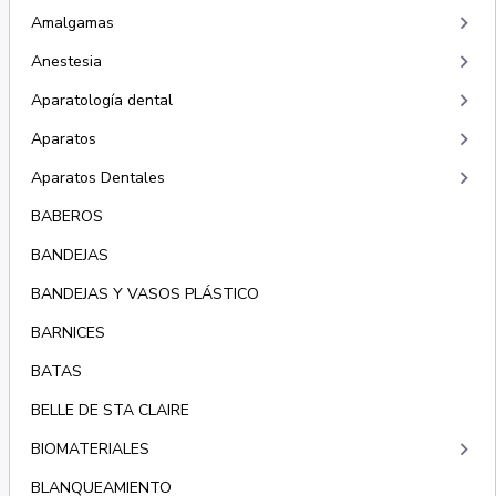
keyboard_arrow_right
Amalgamas
keyboard_arrow_right
Anestesia
keyboard_arrow_right
Aparatología dental
keyboard_arrow_right
Aparatos
keyboard_arrow_right
Aparatos Dentales
BABEROS
BANDEJAS
BANDEJAS Y VASOS PLÁSTICO
BARNICES
BATAS
BELLE DE STA CLAIRE
keyboard_arrow_right
BIOMATERIALES
BLANQUEAMIENTO