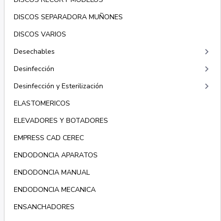
DISCOS SEPARADORA MUÑONES
DISCOS VARIOS
keyboard_arrow_right
Desechables
keyboard_arrow_right
Desinfección
keyboard_arrow_right
Desinfección y Esterilización
ELASTOMERICOS
ELEVADORES Y BOTADORES
EMPRESS CAD CEREC
ENDODONCIA APARATOS
ENDODONCIA MANUAL
ENDODONCIA MECANICA
ENSANCHADORES