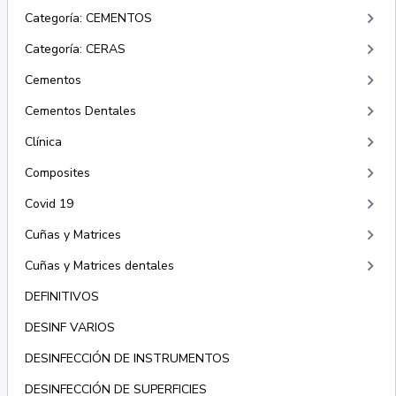
keyboard_arrow_right
Categoría: CEMENTOS
keyboard_arrow_right
Categoría: CERAS
keyboard_arrow_right
Cementos
keyboard_arrow_right
Cementos Dentales
keyboard_arrow_right
Clínica
keyboard_arrow_right
Composites
keyboard_arrow_right
Covid 19
keyboard_arrow_right
Cuñas y Matrices
keyboard_arrow_right
Cuñas y Matrices dentales
DEFINITIVOS
DESINF VARIOS
DESINFECCIÓN DE INSTRUMENTOS
DESINFECCIÓN DE SUPERFICIES