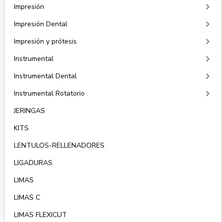
keyboard_arrow_right
Impresión
keyboard_arrow_right
Impresión Dental
keyboard_arrow_right
Impresión y prótesis
keyboard_arrow_right
Instrumental
keyboard_arrow_right
Instrumental Dental
keyboard_arrow_right
Instrumental Rotatorio
JERINGAS
KITS
LENTULOS-RELLENADORES
LIGADURAS
LIMAS
LIMAS C
LIMAS FLEXICUT