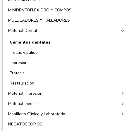
MINIDENTOFLEX ORO Y COMPOSI
MOLDEADORES Y TALLADORES
keyboard_arrow_right
Material Dental
Cementos dentales
Fresas y pulido
Impresión
Prótesis
Restauración
keyboard_arrow_right
Material impresión
keyboard_arrow_right
Material médico
keyboard_arrow_right
Mobiliario Clínica y Laboratorio
NEGATOSCOPIOS