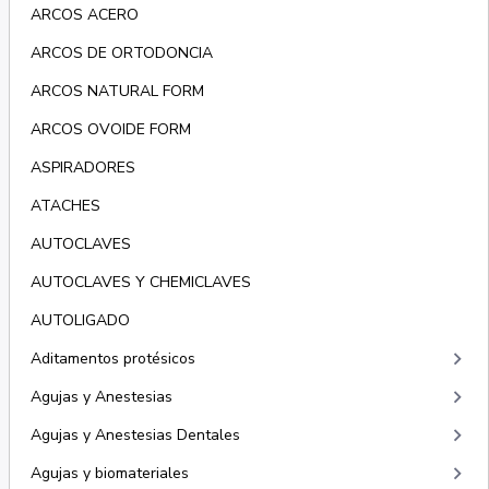
ARCOS ACERO
ARCOS DE ORTODONCIA
ARCOS NATURAL FORM
ARCOS OVOIDE FORM
ASPIRADORES
ATACHES
AUTOCLAVES
AUTOCLAVES Y CHEMICLAVES
AUTOLIGADO
keyboard_arrow_right
Aditamentos protésicos
keyboard_arrow_right
Agujas y Anestesias
keyboard_arrow_right
Agujas y Anestesias Dentales
keyboard_arrow_right
Agujas y biomateriales