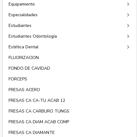
keyboard_arrow_right
Equipamiento
keyboard_arrow_right
Especialidades
keyboard_arrow_right
Estudiantes
keyboard_arrow_right
Estudiantes Odontología
keyboard_arrow_right
Estética Dental
FLUORIZACION
FONDO DE CAVIDAD
FORCEPS
FRESAS ACERO
FRESAS CA CA-TU ACAB 12
FRESAS CA CARBURO TUNGS
FRESAS CA DIAM ACAB COMP
FRESAS CA DIAMANTE