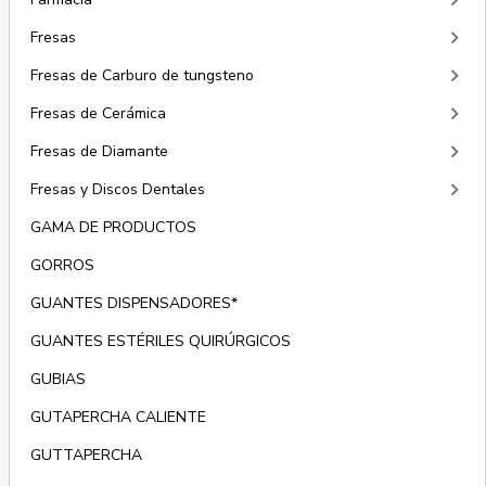
keyboard_arrow_right
keyboard_arrow_right
Fresas
keyboard_arrow_right
Fresas de Carburo de tungsteno
keyboard_arrow_right
Fresas de Cerámica
keyboard_arrow_right
Fresas de Diamante
keyboard_arrow_right
Fresas y Discos Dentales
GAMA DE PRODUCTOS
GORROS
GUANTES DISPENSADORES*
GUANTES ESTÉRILES QUIRÚRGICOS
GUBIAS
GUTAPERCHA CALIENTE
GUTTAPERCHA