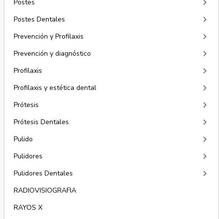
keyboard_arrow_right
Postes
keyboard_arrow_right
Postes Dentales
keyboard_arrow_right
Prevención y Profilaxis
keyboard_arrow_right
Prevención y diagnóstico
keyboard_arrow_right
Profilaxis
keyboard_arrow_right
Profilaxis y estética dental
keyboard_arrow_right
Prótesis
keyboard_arrow_right
Prótesis Dentales
keyboard_arrow_right
Pulido
keyboard_arrow_right
Pulidores
keyboard_arrow_right
Pulidores Dentales
RADIOVISIOGRAFIA
RAYOS X