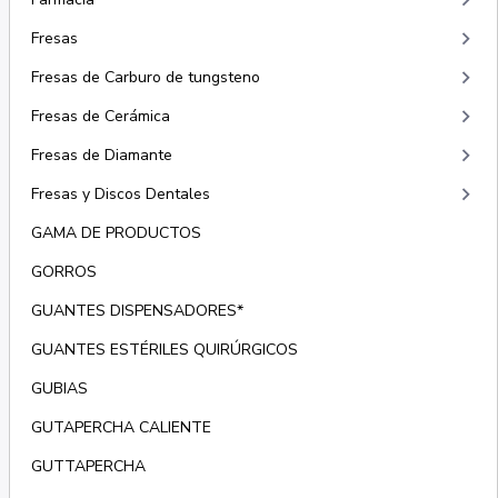
keyboard_arrow_right
keyboard_arrow_right
Fresas
keyboard_arrow_right
Fresas de Carburo de tungsteno
keyboard_arrow_right
Fresas de Cerámica
keyboard_arrow_right
Fresas de Diamante
keyboard_arrow_right
Fresas y Discos Dentales
GAMA DE PRODUCTOS
GORROS
GUANTES DISPENSADORES*
GUANTES ESTÉRILES QUIRÚRGICOS
GUBIAS
GUTAPERCHA CALIENTE
GUTTAPERCHA