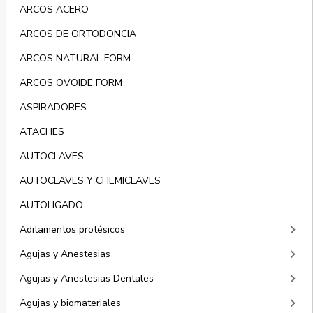
ARCOS ACERO
ARCOS DE ORTODONCIA
ARCOS NATURAL FORM
ARCOS OVOIDE FORM
ASPIRADORES
ATACHES
AUTOCLAVES
AUTOCLAVES Y CHEMICLAVES
AUTOLIGADO
keyboard_arrow_right
Aditamentos protésicos
keyboard_arrow_right
Agujas y Anestesias
keyboard_arrow_right
Agujas y Anestesias Dentales
keyboard_arrow_right
Agujas y biomateriales