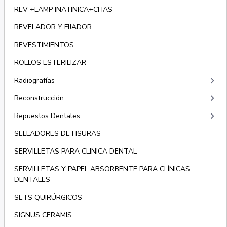
REV +LAMP INATINICA+CHAS
REVELADOR Y FIJADOR
REVESTIMIENTOS
ROLLOS ESTERILIZAR
keyboard_arrow_right
Radiografías
keyboard_arrow_right
Reconstrucción
keyboard_arrow_right
Repuestos Dentales
SELLADORES DE FISURAS
SERVILLETAS PARA CLINICA DENTAL
SERVILLETAS Y PAPEL ABSORBENTE PARA CLÍNICAS
DENTALES
SETS QUIRÚRGICOS
SIGNUS CERAMIS