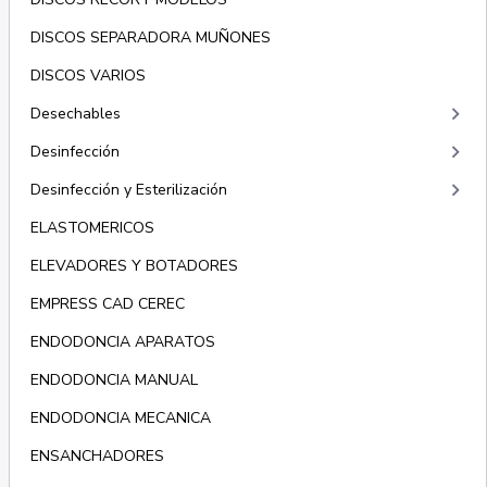
DISCOS SEPARADORA MUÑONES
DISCOS VARIOS
keyboard_arrow_right
Desechables
keyboard_arrow_right
Desinfección
keyboard_arrow_right
Desinfección y Esterilización
ELASTOMERICOS
ELEVADORES Y BOTADORES
EMPRESS CAD CEREC
ENDODONCIA APARATOS
ENDODONCIA MANUAL
ENDODONCIA MECANICA
ENSANCHADORES