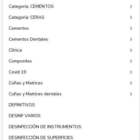
keyboard_arrow_right
Categoría: CEMENTOS
keyboard_arrow_right
Categoría: CERAS
keyboard_arrow_right
Cementos
keyboard_arrow_right
Cementos Dentales
keyboard_arrow_right
Clínica
keyboard_arrow_right
Composites
keyboard_arrow_right
Covid 19
keyboard_arrow_right
Cuñas y Matrices
keyboard_arrow_right
Cuñas y Matrices dentales
DEFINITIVOS
DESINF VARIOS
DESINFECCIÓN DE INSTRUMENTOS
DESINFECCIÓN DE SUPERFICIES