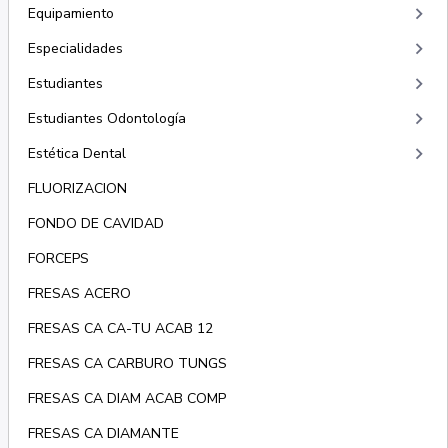
keyboard_arrow_right
Equipamiento
keyboard_arrow_right
Especialidades
keyboard_arrow_right
Estudiantes
keyboard_arrow_right
Estudiantes Odontología
keyboard_arrow_right
Estética Dental
FLUORIZACION
FONDO DE CAVIDAD
FORCEPS
FRESAS ACERO
FRESAS CA CA-TU ACAB 12
FRESAS CA CARBURO TUNGS
FRESAS CA DIAM ACAB COMP
FRESAS CA DIAMANTE