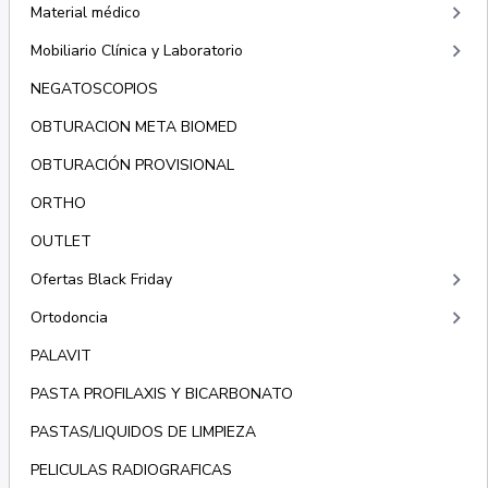
keyboard_arrow_right
Material médico
keyboard_arrow_right
Mobiliario Clínica y Laboratorio
NEGATOSCOPIOS
OBTURACION META BIOMED
OBTURACIÓN PROVISIONAL
ORTHO
OUTLET
keyboard_arrow_right
Ofertas Black Friday
keyboard_arrow_right
Ortodoncia
PALAVIT
PASTA PROFILAXIS Y BICARBONATO
PASTAS/LIQUIDOS DE LIMPIEZA
PELICULAS RADIOGRAFICAS