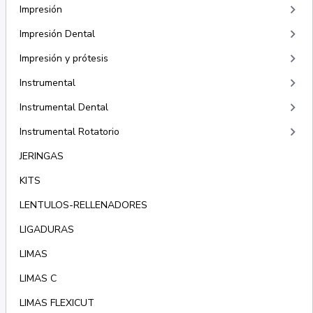
keyboard_arrow_right
Impresión
keyboard_arrow_right
Impresión Dental
keyboard_arrow_right
Impresión y prótesis
keyboard_arrow_right
Instrumental
keyboard_arrow_right
Instrumental Dental
keyboard_arrow_right
Instrumental Rotatorio
JERINGAS
KITS
LENTULOS-RELLENADORES
LIGADURAS
LIMAS
LIMAS C
LIMAS FLEXICUT