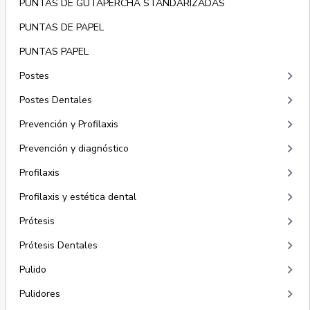
PUNTAS DE GUTAPERCHA STANDARIZADAS
PUNTAS DE PAPEL
PUNTAS PAPEL
keyboard_arrow_right
Postes
keyboard_arrow_right
Postes Dentales
keyboard_arrow_right
Prevención y Profilaxis
keyboard_arrow_right
Prevención y diagnóstico
keyboard_arrow_right
Profilaxis
keyboard_arrow_right
Profilaxis y estética dental
keyboard_arrow_right
Prótesis
keyboard_arrow_right
Prótesis Dentales
keyboard_arrow_right
Pulido
keyboard_arrow_right
Pulidores