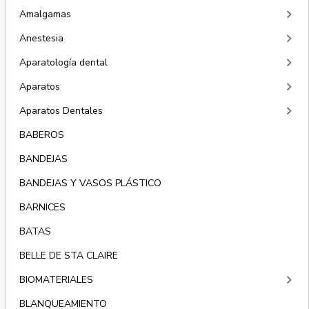
keyboard_arrow_right
Amalgamas
keyboard_arrow_right
Anestesia
keyboard_arrow_right
Aparatología dental
keyboard_arrow_right
Aparatos
keyboard_arrow_right
Aparatos Dentales
BABEROS
BANDEJAS
BANDEJAS Y VASOS PLÁSTICO
BARNICES
BATAS
BELLE DE STA CLAIRE
keyboard_arrow_right
BIOMATERIALES
BLANQUEAMIENTO