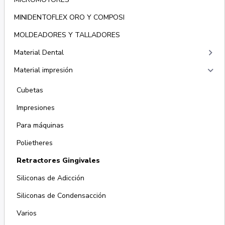
MINIDENTOFLEX ORO Y COMPOSI
MOLDEADORES Y TALLADORES
keyboard_arrow_right
Material Dental
keyboard_arrow_right
Material impresión
Cubetas
Impresiones
Para máquinas
Polietheres
Retractores Gingivales
Siliconas de Adicción
Siliconas de Condensacción
Varios