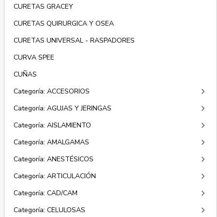
CURETAS GRACEY
CURETAS QUIRURGICA Y OSEA
CURETAS UNIVERSAL - RASPADORES
CURVA SPEE
CUÑAS
keyboard_arrow_right
Categoría: ACCESORIOS
keyboard_arrow_right
Categoría: AGUJAS Y JERINGAS
keyboard_arrow_right
Categoría: AISLAMIENTO
keyboard_arrow_right
Categoría: AMALGAMAS
keyboard_arrow_right
Categoría: ANESTÉSICOS
keyboard_arrow_right
Categoría: ARTICULACIÓN
keyboard_arrow_right
Categoría: CAD/CAM
keyboard_arrow_right
Categoría: CELULOSAS