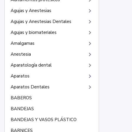
keyboard_arrow_right
keyboard_arrow_right
Agujas y Anestesias
keyboard_arrow_right
Agujas y Anestesias Dentales
keyboard_arrow_right
Agujas y biomateriales
keyboard_arrow_right
Amalgamas
keyboard_arrow_right
Anestesia
keyboard_arrow_right
Aparatología dental
keyboard_arrow_right
Aparatos
keyboard_arrow_right
Aparatos Dentales
BABEROS
BANDEJAS
BANDEJAS Y VASOS PLÁSTICO
BARNICES