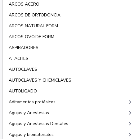
ARCOS ACERO
ARCOS DE ORTODONCIA
ARCOS NATURAL FORM
ARCOS OVOIDE FORM
ASPIRADORES
ATACHES
AUTOCLAVES
AUTOCLAVES Y CHEMICLAVES
AUTOLIGADO
keyboard_arrow_right
Aditamentos protésicos
keyboard_arrow_right
Agujas y Anestesias
keyboard_arrow_right
Agujas y Anestesias Dentales
keyboard_arrow_right
Agujas y biomateriales