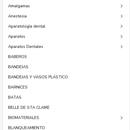
keyboard_arrow_right
Amalgamas
keyboard_arrow_right
Anestesia
keyboard_arrow_right
Aparatología dental
keyboard_arrow_right
Aparatos
keyboard_arrow_right
Aparatos Dentales
BABEROS
BANDEJAS
BANDEJAS Y VASOS PLÁSTICO
BARNICES
BATAS
BELLE DE STA CLAIRE
keyboard_arrow_right
BIOMATERIALES
BLANQUEAMIENTO