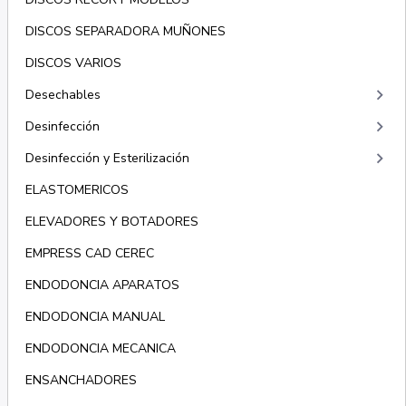
DISCOS SEPARADORA MUÑONES
DISCOS VARIOS
keyboard_arrow_right
Desechables
keyboard_arrow_right
Desinfección
keyboard_arrow_right
Desinfección y Esterilización
ELASTOMERICOS
ELEVADORES Y BOTADORES
EMPRESS CAD CEREC
ENDODONCIA APARATOS
ENDODONCIA MANUAL
ENDODONCIA MECANICA
ENSANCHADORES