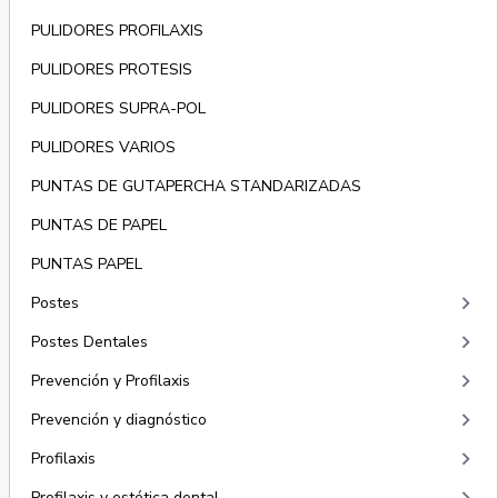
PULIDORES PROFILAXIS
PULIDORES PROTESIS
PULIDORES SUPRA-POL
PULIDORES VARIOS
PUNTAS DE GUTAPERCHA STANDARIZADAS
PUNTAS DE PAPEL
PUNTAS PAPEL
keyboard_arrow_right
Postes
keyboard_arrow_right
Postes Dentales
keyboard_arrow_right
Prevención y Profilaxis
keyboard_arrow_right
Prevención y diagnóstico
keyboard_arrow_right
Profilaxis
Profilaxis y estética dental