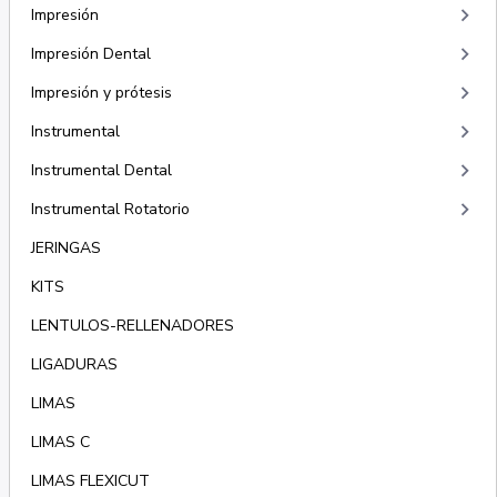
keyboard_arrow_right
Impresión
keyboard_arrow_right
Impresión Dental
keyboard_arrow_right
Impresión y prótesis
keyboard_arrow_right
Instrumental
keyboard_arrow_right
Instrumental Dental
keyboard_arrow_right
Instrumental Rotatorio
JERINGAS
KITS
LENTULOS-RELLENADORES
LIGADURAS
LIMAS
LIMAS C
LIMAS FLEXICUT