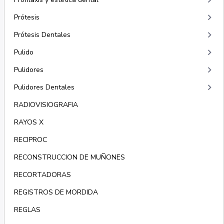
keyboard_arrow_right
keyboard_arrow_right
Prótesis
keyboard_arrow_right
Prótesis Dentales
keyboard_arrow_right
Pulido
keyboard_arrow_right
Pulidores
keyboard_arrow_right
Pulidores Dentales
RADIOVISIOGRAFIA
RAYOS X
RECIPROC
RECONSTRUCCION DE MUÑONES
RECORTADORAS
REGISTROS DE MORDIDA
REGLAS