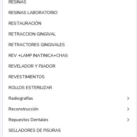
RESINAS
RESINAS LABORATORIO
RESTAURACIÓN
RETRACCION GINGIVAL
RETRACTORES GINGIVALES
REV +LAMP INATINICA+CHAS
REVELADOR Y FIJADOR
REVESTIMIENTOS
ROLLOS ESTERILIZAR
keyboard_arrow_right
Radiografías
keyboard_arrow_right
Reconstrucción
keyboard_arrow_right
Repuestos Dentales
SELLADORES DE FISURAS