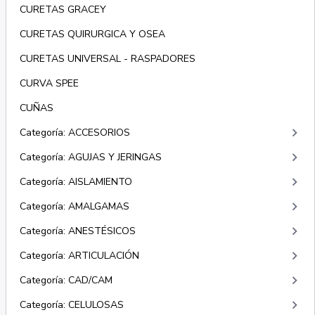
CURETAS GRACEY
CURETAS QUIRURGICA Y OSEA
CURETAS UNIVERSAL - RASPADORES
CURVA SPEE
CUÑAS
keyboard_arrow_right
Categoría: ACCESORIOS
keyboard_arrow_right
Categoría: AGUJAS Y JERINGAS
keyboard_arrow_right
Categoría: AISLAMIENTO
keyboard_arrow_right
Categoría: AMALGAMAS
keyboard_arrow_right
Categoría: ANESTÉSICOS
keyboard_arrow_right
Categoría: ARTICULACIÓN
keyboard_arrow_right
Categoría: CAD/CAM
keyboard_arrow_right
Categoría: CELULOSAS