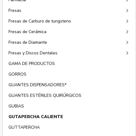
keyboard_arrow_right
keyboard_arrow_right
Fresas
keyboard_arrow_right
Fresas de Carburo de tungsteno
keyboard_arrow_right
Fresas de Cerámica
keyboard_arrow_right
Fresas de Diamante
keyboard_arrow_right
Fresas y Discos Dentales
GAMA DE PRODUCTOS
GORROS
GUANTES DISPENSADORES*
GUANTES ESTÉRILES QUIRÚRGICOS
GUBIAS
GUTAPERCHA CALIENTE
GUTTAPERCHA