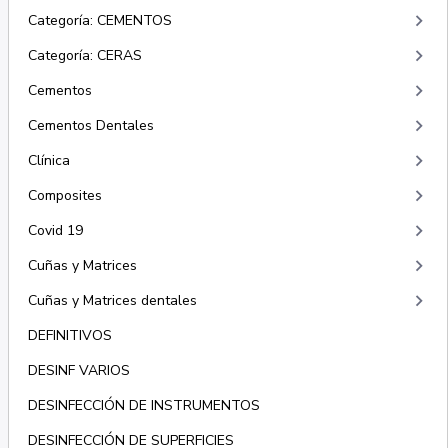
keyboard_arrow_right
Categoría: CEMENTOS
keyboard_arrow_right
Categoría: CERAS
keyboard_arrow_right
Cementos
keyboard_arrow_right
Cementos Dentales
keyboard_arrow_right
Clínica
keyboard_arrow_right
Composites
keyboard_arrow_right
Covid 19
keyboard_arrow_right
Cuñas y Matrices
keyboard_arrow_right
Cuñas y Matrices dentales
DEFINITIVOS
DESINF VARIOS
DESINFECCIÓN DE INSTRUMENTOS
DESINFECCIÓN DE SUPERFICIES