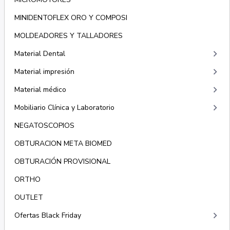
MINIDENTOFLEX ORO Y COMPOSI
MOLDEADORES Y TALLADORES
keyboard_arrow_right
Material Dental
keyboard_arrow_right
Material impresión
keyboard_arrow_right
Material médico
keyboard_arrow_right
Mobiliario Clínica y Laboratorio
NEGATOSCOPIOS
OBTURACION META BIOMED
OBTURACIÓN PROVISIONAL
ORTHO
OUTLET
keyboard_arrow_right
Ofertas Black Friday