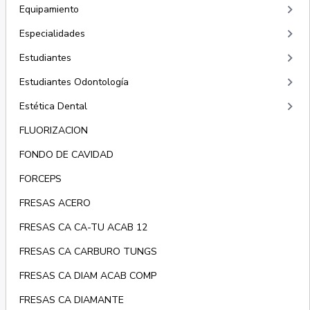
keyboard_arrow_right
Equipamiento
keyboard_arrow_right
Especialidades
keyboard_arrow_right
Estudiantes
keyboard_arrow_right
Estudiantes Odontología
keyboard_arrow_right
Estética Dental
FLUORIZACION
FONDO DE CAVIDAD
FORCEPS
FRESAS ACERO
FRESAS CA CA-TU ACAB 12
FRESAS CA CARBURO TUNGS
FRESAS CA DIAM ACAB COMP
FRESAS CA DIAMANTE