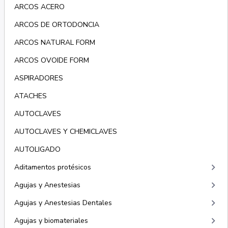
ARCOS ACERO
ARCOS DE ORTODONCIA
ARCOS NATURAL FORM
ARCOS OVOIDE FORM
ASPIRADORES
ATACHES
AUTOCLAVES
AUTOCLAVES Y CHEMICLAVES
AUTOLIGADO
keyboard_arrow_right
Aditamentos protésicos
keyboard_arrow_right
Agujas y Anestesias
keyboard_arrow_right
Agujas y Anestesias Dentales
keyboard_arrow_right
Agujas y biomateriales