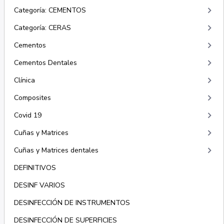
keyboard_arrow_right
Categoría: CEMENTOS
keyboard_arrow_right
Categoría: CERAS
keyboard_arrow_right
Cementos
keyboard_arrow_right
Cementos Dentales
keyboard_arrow_right
Clínica
keyboard_arrow_right
Composites
keyboard_arrow_right
Covid 19
keyboard_arrow_right
Cuñas y Matrices
keyboard_arrow_right
Cuñas y Matrices dentales
DEFINITIVOS
DESINF VARIOS
DESINFECCIÓN DE INSTRUMENTOS
DESINFECCIÓN DE SUPERFICIES