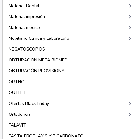
keyboard_arrow_right
Material Dental
keyboard_arrow_right
Material impresión
keyboard_arrow_right
Material médico
keyboard_arrow_right
Mobiliario Clínica y Laboratorio
NEGATOSCOPIOS
OBTURACION META BIOMED
OBTURACIÓN PROVISIONAL
ORTHO
OUTLET
keyboard_arrow_right
Ofertas Black Friday
keyboard_arrow_right
Ortodoncia
PALAVIT
PASTA PROFILAXIS Y BICARBONATO