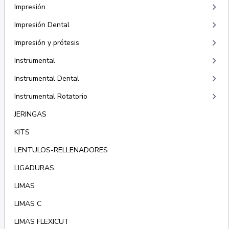
keyboard_arrow_right
Impresión
keyboard_arrow_right
Impresión Dental
keyboard_arrow_right
Impresión y prótesis
keyboard_arrow_right
Instrumental
keyboard_arrow_right
Instrumental Dental
keyboard_arrow_right
Instrumental Rotatorio
JERINGAS
KITS
LENTULOS-RELLENADORES
LIGADURAS
LIMAS
LIMAS C
LIMAS FLEXICUT