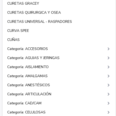
CURETAS GRACEY
CURETAS QUIRURGICA Y OSEA
CURETAS UNIVERSAL - RASPADORES
CURVA SPEE
CUÑAS
keyboard_arrow_right
Categoría: ACCESORIOS
keyboard_arrow_right
Categoría: AGUJAS Y JERINGAS
keyboard_arrow_right
Categoría: AISLAMIENTO
keyboard_arrow_right
Categoría: AMALGAMAS
keyboard_arrow_right
Categoría: ANESTÉSICOS
keyboard_arrow_right
Categoría: ARTICULACIÓN
keyboard_arrow_right
Categoría: CAD/CAM
keyboard_arrow_right
Categoría: CELULOSAS