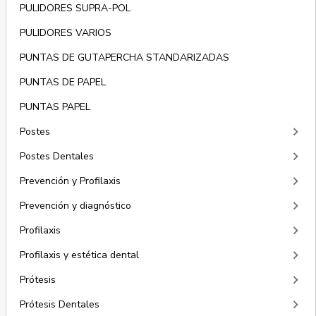
PULIDORES SUPRA-POL
PULIDORES VARIOS
PUNTAS DE GUTAPERCHA STANDARIZADAS
PUNTAS DE PAPEL
PUNTAS PAPEL
keyboard_arrow_right
Postes
keyboard_arrow_right
Postes Dentales
keyboard_arrow_right
Prevención y Profilaxis
keyboard_arrow_right
Prevención y diagnóstico
keyboard_arrow_right
Profilaxis
keyboard_arrow_right
Profilaxis y estética dental
keyboard_arrow_right
Prótesis
keyboard_arrow_right
Prótesis Dentales