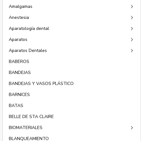
keyboard_arrow_right
Amalgamas
keyboard_arrow_right
Anestesia
keyboard_arrow_right
Aparatología dental
keyboard_arrow_right
Aparatos
keyboard_arrow_right
Aparatos Dentales
BABEROS
BANDEJAS
BANDEJAS Y VASOS PLÁSTICO
BARNICES
BATAS
BELLE DE STA CLAIRE
keyboard_arrow_right
BIOMATERIALES
BLANQUEAMIENTO