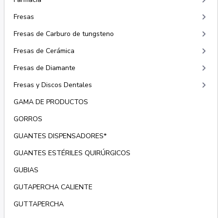
keyboard_arrow_right
keyboard_arrow_right
Fresas
keyboard_arrow_right
Fresas de Carburo de tungsteno
keyboard_arrow_right
Fresas de Cerámica
keyboard_arrow_right
Fresas de Diamante
keyboard_arrow_right
Fresas y Discos Dentales
GAMA DE PRODUCTOS
GORROS
GUANTES DISPENSADORES*
GUANTES ESTÉRILES QUIRÚRGICOS
GUBIAS
GUTAPERCHA CALIENTE
GUTTAPERCHA