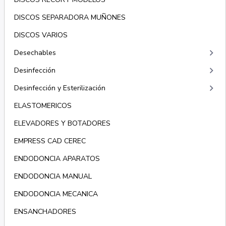
DISCOS SEPARADORA MUÑONES
DISCOS VARIOS
keyboard_arrow_right
Desechables
keyboard_arrow_right
Desinfección
keyboard_arrow_right
Desinfección y Esterilización
ELASTOMERICOS
ELEVADORES Y BOTADORES
EMPRESS CAD CEREC
ENDODONCIA APARATOS
ENDODONCIA MANUAL
ENDODONCIA MECANICA
ENSANCHADORES