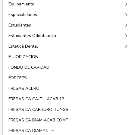
keyboard_arrow_right
Equipamiento
keyboard_arrow_right
Especialidades
keyboard_arrow_right
Estudiantes
keyboard_arrow_right
Estudiantes Odontología
keyboard_arrow_right
Estética Dental
FLUORIZACION
FONDO DE CAVIDAD
FORCEPS
FRESAS ACERO
FRESAS CA CA-TU ACAB 12
FRESAS CA CARBURO TUNGS
FRESAS CA DIAM ACAB COMP
FRESAS CA DIAMANTE