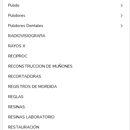
keyboard_arrow_right
Pulido
keyboard_arrow_right
Pulidores
keyboard_arrow_right
Pulidores Dentales
RADIOVISIOGRAFIA
RAYOS X
RECIPROC
RECONSTRUCCION DE MUÑONES
RECORTADORAS
REGISTROS DE MORDIDA
REGLAS
RESINAS
RESINAS LABORATORIO
RESTAURACIÓN