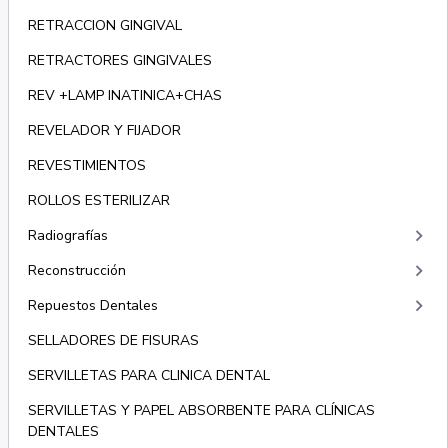
RETRACCION GINGIVAL
RETRACTORES GINGIVALES
REV +LAMP INATINICA+CHAS
REVELADOR Y FIJADOR
REVESTIMIENTOS
ROLLOS ESTERILIZAR
keyboard_arrow_right
Radiografías
keyboard_arrow_right
Reconstrucción
keyboard_arrow_right
Repuestos Dentales
SELLADORES DE FISURAS
SERVILLETAS PARA CLINICA DENTAL
SERVILLETAS Y PAPEL ABSORBENTE PARA CLÍNICAS
DENTALES