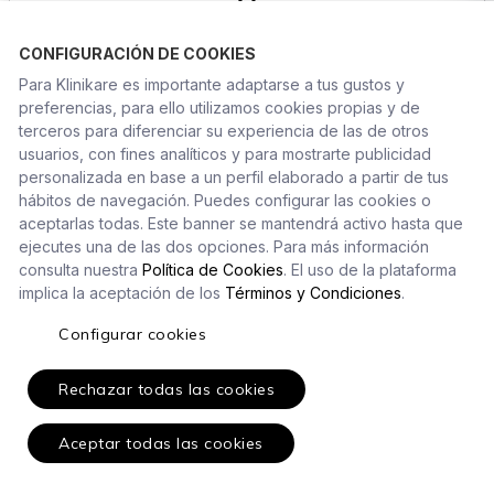
CONFIGURACIÓN DE COOKIES
Otras especialidades...
Para Klinikare es importante adaptarse a tus gustos y
preferencias, para ello utilizamos cookies propias y de
terceros para diferenciar su experiencia de las de otros
usuarios, con fines analíticos y para mostrarte publicidad
personalizada en base a un perfil elaborado a partir de tus
hábitos de navegación. Puedes configurar las cookies o
aceptarlas todas. Este banner se mantendrá activo hasta que
ejecutes una de las dos opciones. Para más información
“No es cambiar el software, es una
consulta nuestra
Política de Cookies
. El uso de la plataforma
transformación integral que llevará tu clínica al
implica la aceptación de los
Términos y Condiciones
.
siguiente nivel”
Configurar cookies
Pruébalo sin compromiso
Rechazar todas las cookies
Solicitar una demo
Aceptar todas las cookies