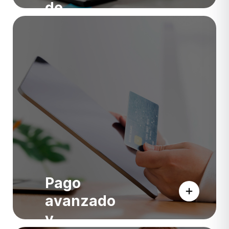
de
Recepción
Pago
avanzado
y