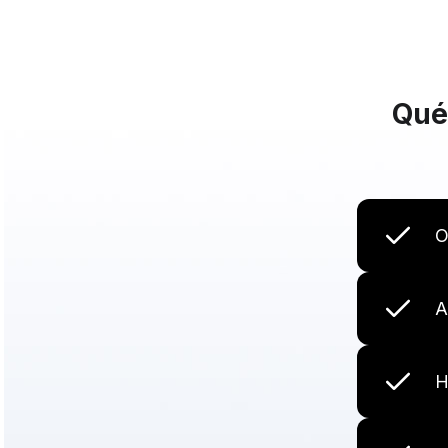
Qué
O
A
H