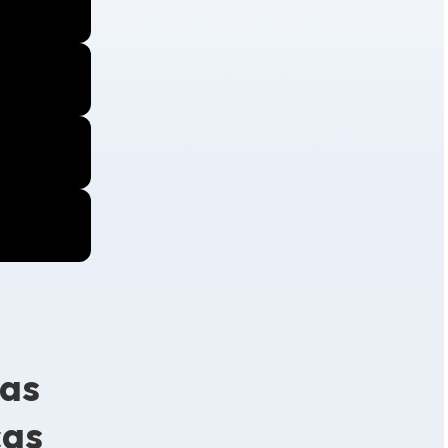
las
cas