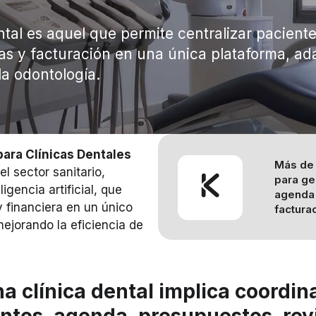
tal es aquel que permite centralizar pacientes
mas y facturación en una única plataforma, a
la odontología.
para Clínicas Dentales
Más de 2
l sector sanitario,
para ge
igencia artificial, que
agenda 
y financiera en un único
factura
mejorando la eficiencia de
a clínica dental implica coordin
ntos, agenda, presupuestos, rev