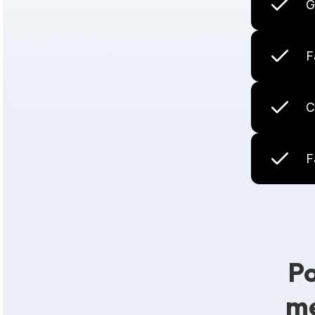
G
F
C
F
Po
me