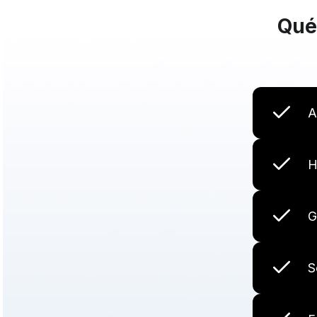
Qué
A
H
G
S