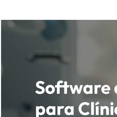
Software para
Solu
Software 
para Clíni