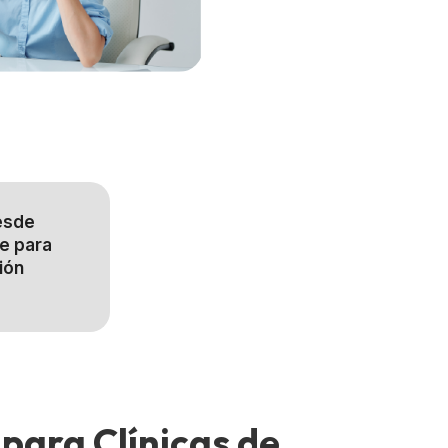
desde
e para
ión
para Clínicas de