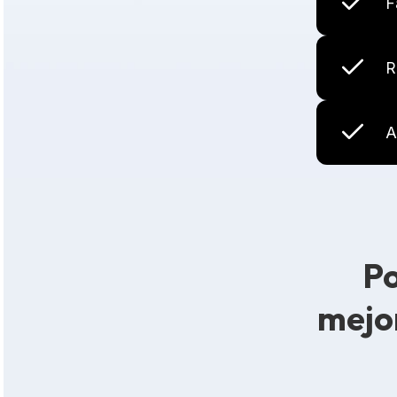
F
R
A
Po
mejo