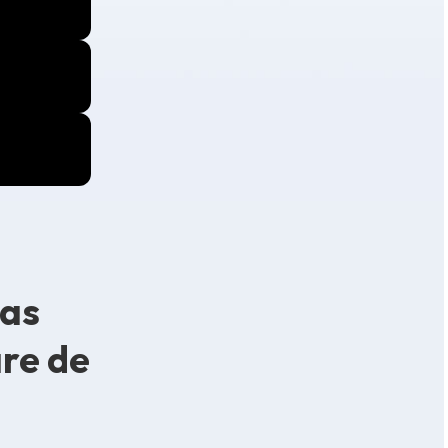
las
re de