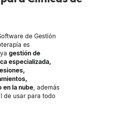
 Software de Gestión
oterapia es
uya
gestión de
ica especializada,
sesiones,
amientos,
 en la nube
, además
cil de usar para todo