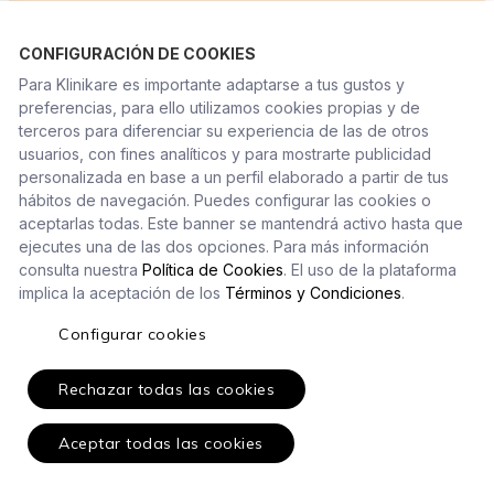
CONFIGURACIÓN DE COOKIES
Para Klinikare es importante adaptarse a tus gustos y
preferencias, para ello utilizamos cookies propias y de
terceros para diferenciar su experiencia de las de otros
usuarios, con fines analíticos y para mostrarte publicidad
Solicita una demo
personalizada en base a un perfil elaborado a partir de tus
hábitos de navegación. Puedes configurar las cookies o
aceptarlas todas. Este banner se mantendrá activo hasta que
del Asistente de
ejecutes una de las dos opciones. Para más información
consulta nuestra
Política de Cookies
. El uso de la plataforma
Recepción con IA y
implica la aceptación de los
Términos y Condiciones
.
Configurar cookies
descubre cómo
Rechazar todas las cookies
optimizar la gestión
Aceptar todas las cookies
diaria de tu clínica