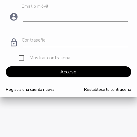
Email o móvil
account_circle
Contraseña
lock_outline
Mostrar contraseña
Acceso
Registra una cuenta nueva
Restablece tu contraseña