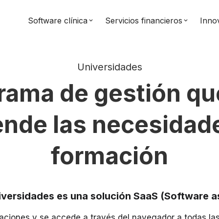
Software clínica
Servicios financieros
Inno
keyboard_arrow_down
keyboard_arrow_down
Universidades
grama de gestión qu
ende las necesidad
formación
niversidades es una solución SaaS (Software as
laciones y se accede a través del navegador a todas las