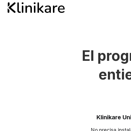
El pro
enti
Klinikare U
No precisa insta