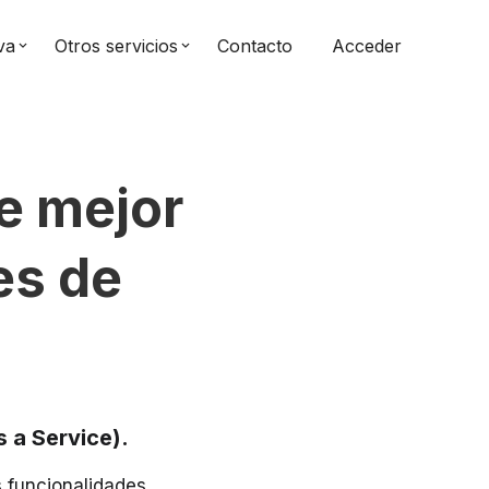
va
Otros servicios
Contacto
Acceder
keyboard_arrow_down
keyboard_arrow_down
e mejor
es de
 a Service).
 funcionalidades.