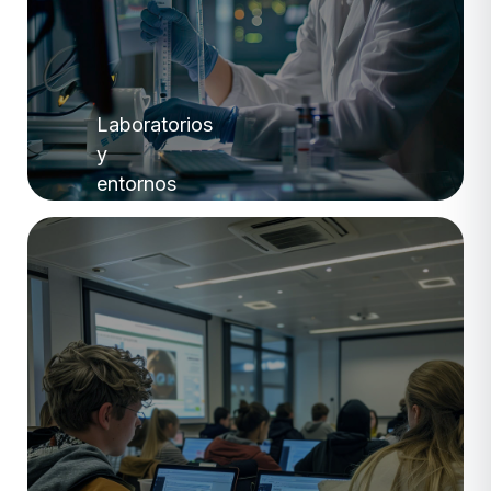
Laboratorios
y
entornos
de
diagnóstico