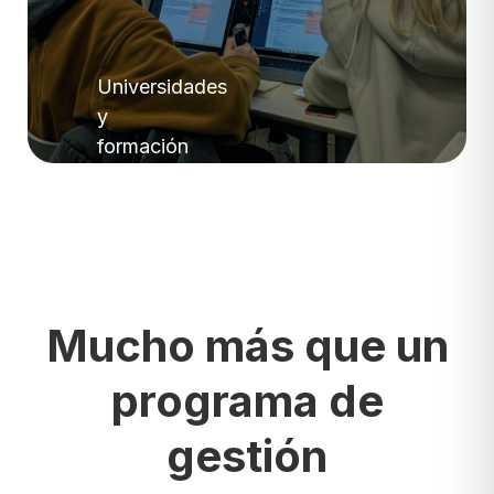
Universidades
y
formación
en
salud
Mucho más que un
programa de
gestión