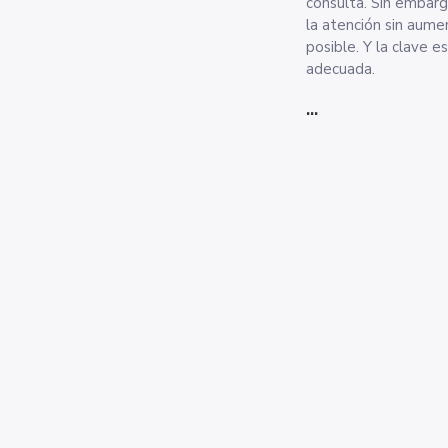
consulta. Sin embargo, muchas clínicas se enfrentan a un problema común: mejorar
la atención sin aumentar el equip
posible. Y la clave e
adecuada.
...