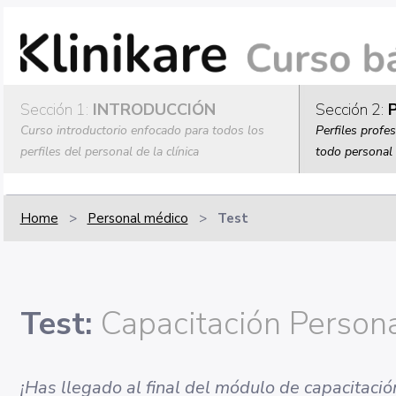
Sección 1:
INTRODUCCIÓN
Sección 2:
P
Curso introductorio enfocado para todos los
Perfiles profe
perfiles del personal de la clínica
todo personal 
Home
>
Personal médico
>
Test
Test:
Capacitación Person
¡Has llegado al final del módulo de capacitaci