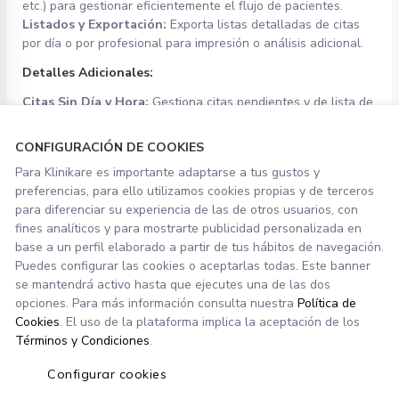
etc.) para gestionar eficientemente el flujo de pacientes.
Listados y Exportación:
Exporta listas detalladas de citas
por día o por profesional para impresión o análisis adicional.
Detalles Adicionales:
Citas Sin Día y Hora:
Gestiona citas pendientes y de lista de
espera, así como citas de urgencia. Añade nuevas citas
directamente desde esta sección.
CONFIGURACIÓN DE COOKIES
Acciones Avanzadas:
Imprime justificantes de citas, mueve
Para Klinikare es importante adaptarse a tus gustos y
citas entre fechas no visibles en el calendario y realiza copias
preferencias, para ello utilizamos cookies propias y de terceros
de citas según sea necesario.
para diferenciar su experiencia de las de otros usuarios, con
fines analíticos y para mostrarte publicidad personalizada en
base a un perfil elaborado a partir de tus hábitos de navegación.
<< Volver atrás
Puedes configurar las cookies o aceptarlas todas. Este banner
Introducción:
Páginas principales de Klinikare
se mantendrá activo hasta que ejecutes una de las dos
opciones. Para más información consulta nuestra
Política de
Cookies
. El uso de la plataforma implica la aceptación de los
Siguiente >>
Términos y Condiciones
.
Introducción:
Todo sobre la ficha de paciente
Configurar cookies