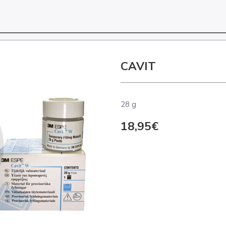
CAVIT
28 g
18,95€