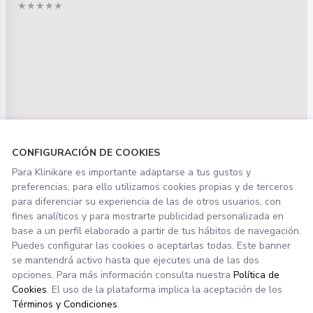
★★★★★
Recomiendo este programa 100%. Llévanos usándolo en
CONFIGURACIÓN DE COOKIES
nuestras clínicas 10 años y estamos más que satisfechos
Para Klinikare es importante adaptarse a tus gustos y
tanto con el programa como el equipo que hay detrás,
preferencias, para ello utilizamos cookies propias y de terceros
siempre dispuesto a ayudar y resolver cualquier
para diferenciar su experiencia de las de otros usuarios, con
duda/problema que puedas tener. En especial me gustaría
fines analíticos y para mostrarte publicidad personalizada en
mencionar a José Manuel Martinez por su extremada
base a un perfil elaborado a partir de tus hábitos de navegación.
amabilidad y agilidad a la hora de solucionar mis dudas y del
Puedes configurar las cookies o aceptarlas todas. Este banner
colectivo de trabajo
se mantendrá activo hasta que ejecutes una de las dos
Hoy 17/5/2021,he sido atendido por Joana,por lo que quiero
opciones. Para más información consulta nuestra
Política de
que se reconozca su dedicación y profesionalidad y
Cookies
. El uso de la plataforma implica la aceptación de los
amabilidad para resolver todas las dudas que se le plantean
Términos y Condiciones
.