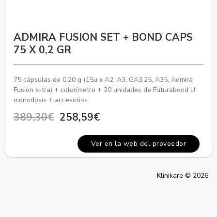
ADMIRA FUSION SET + BOND CAPS
75 X 0,2 GR
75 cápsulas de 0,20 g (15u x A2, A3, GA3.25, A35, Admira
Fusion x-tra) + colorímetro + 20 unidades de Futurabond U
monodosis + accesorios
389,30€
258,59€
Ver en la web del proveedor
Klinikare © 2026