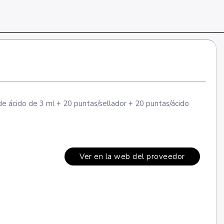
a de ácido de 3 ml + 20 puntas/sellador + 20 puntas/ácido
Ver en la web del proveedor