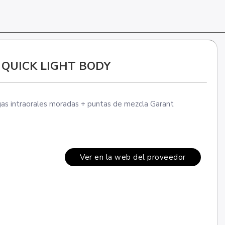
QUICK LIGHT BODY
ngas intraorales moradas + puntas de mezcla Garant
Ver en la web del proveedor