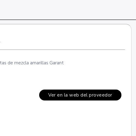
A
tas de mezcla amarillas Garant
Ver en la web del proveedor