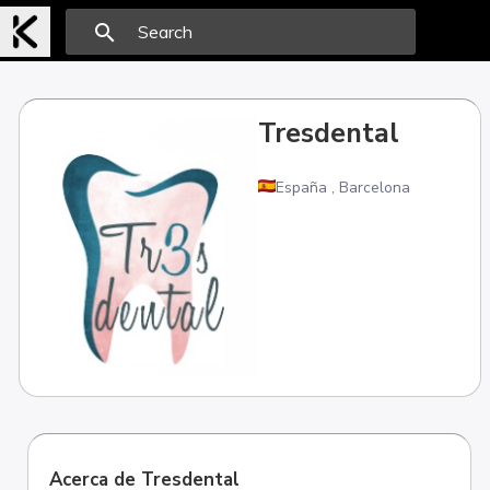
search
Tresdental
España
,
Barcelona
Acerca de Tresdental