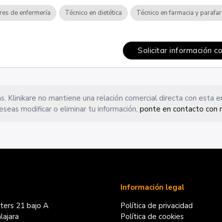
ares de enfermería
Técnico en dietética
Técnico en farmacia y parafa
Solicitar información c
s. Klinikare no mantiene una relación comercial directa con esta 
eseas modificar o eliminar tu información,
ponte en contacto con 
Información legal
iters 21 bajo A
Política de privacidad
ajara
Política de cookies