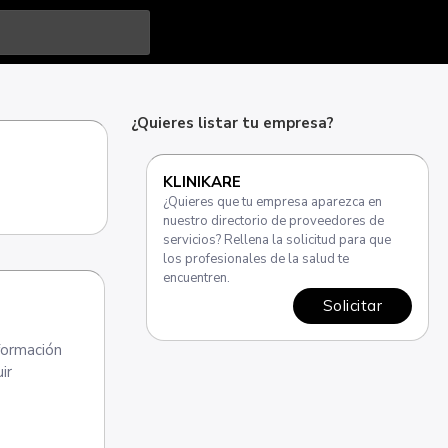
¿Quieres listar tu empresa?
KLINIKARE
¿Quieres que tu empresa aparezca en
nuestro directorio de proveedores de
servicios? Rellena la solicitud para que
los profesionales de la salud te
encuentren.
Solicitar
formación
ir