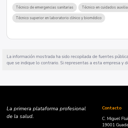
Técnico de emergencias sanitarias
Técnico en cuidados auxili
Técnico superior en laboratorio clínico y biomédico
La información mostrada ha sido recopilada de fuentes pública
que se indique lo contrario. Si representas a esta empresa y d
La primera plataforma
profesional
Contacto
de la salud.
C. Miguel Flu
19001 Guadal