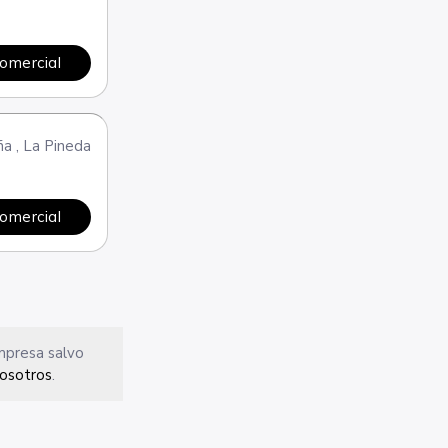
comercial
ña
,
La Pineda
comercial
empresa salvo
osotros
.