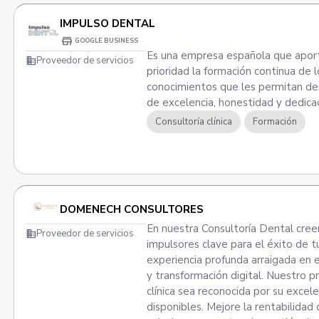
IMPULSO DENTAL
store
GOOGLE BUSINESS
Es una empresa española que aport
domain
Proveedor de servicios
prioridad la formación continua de l
conocimientos que les permitan des
de excelencia, honestidad y dedicac
Consultoría clínica
Formación
DOMENECH CONSULTORES
En nuestra Consultoría Dental cree
domain
Proveedor de servicios
impulsores clave para el éxito de 
experiencia profunda arraigada en e
y transformación digital. Nuestro 
clínica sea reconocida por su exce
disponibles. Mejore la rentabilidad 