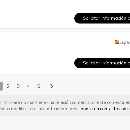
Solicitar información 
Espa
Solicitar información 
chevron_right
2
3
4
5
. Klinikare no mantiene una relación comercial directa con esta 
seas modificar o eliminar tu información,
ponte en contacto con n