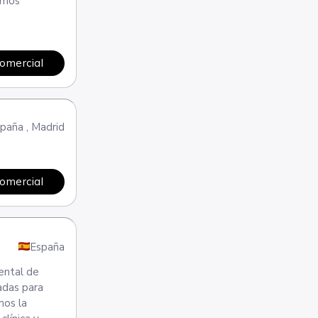
omos
comercial
spaña
,
Madrid
comercial
España
ental de
adas para
mos la