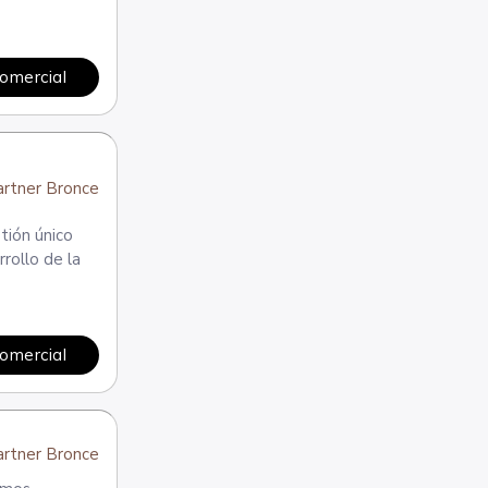
comercial
rtner Bronce
tión único
rollo de la
comercial
rtner Bronce