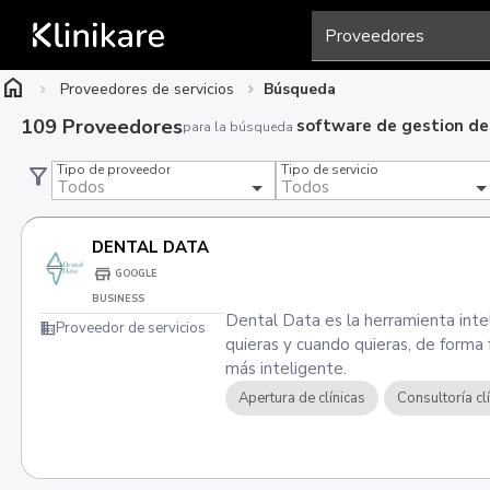
home
Proveedores de servicios
Búsqueda
109 Proveedores
software de gestion de 
para la búsqueda
Tipo de proveedor
Tipo de servicio
filter_alt
DENTAL DATA
store
GOOGLE
BUSINESS
Dental Data es la herramienta intel
domain
Proveedor de servicios
quieras y cuando quieras, de forma f
más inteligente.
Apertura de clínicas
Consultoría cl