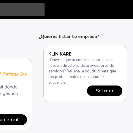
¿Quieres listar tu empresa?
KLINIKARE
¿Quieres que tu empresa aparezca en
nuestro directorio de proveedores de
servicios? Rellena la solicitud para que
emium
Partner Oro
los profesionales de la salud te
encuentren.
tal donde
Solicitar
na gestión
comercial