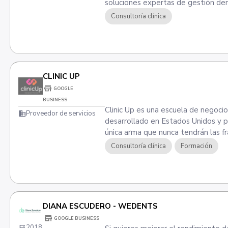
soluciones expertas de gestión den
Consultoría clínica
CLINIC UP
store
GOOGLE
BUSINESS
Clinic Up es una escuela de negoci
domain
Proveedor de servicios
desarrollado en Estados Unidos y p
única arma que nunca tendrán las fra
Consultoría clínica
Formación
DIANA ESCUDERO - WEDENTS
store
GOOGLE BUSINESS
flag_2
2018