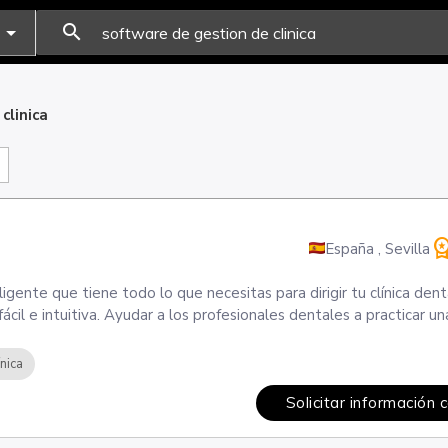
search
clinica
workspace_pr
España
,
Sevilla
igente que tiene todo lo que necesitas para dirigir tu clínica den
ácil e intuitiva. Ayudar a los profesionales dentales a practicar u
ínica
Solicitar información 