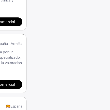
clínica y
comercial
paña
,
Armilla
da por un
specializado,
la valoración
comercial
España