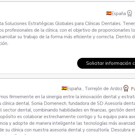
workspace_premium
España
a Soluciones Estratégicas Globales para Clínicas Dentales. Te
os profesionales de la clínica, con el objetivo de proporcionarles l
arrollar su trabajo de la forma más eficiente y correcta. Dentro 
ión.
Solicitar información 
workspace_premium
España
,
Torrejón de Ardoz
Pa
mos firmemente en la sinergia entre la innovación dental y estra
tu clínica dental. Sonia Domenech, fundadora de SD Asesoría denta
l sector dental, combinando habilidades en finanzas, gestión dent
propósito es colaborar estrechamente contigo y tu equipo para as
lencia y adopte de manera inteligente las tecnologías más avanza
de su clínica con nuestra asesoria dental y consultoría. Descubra ef