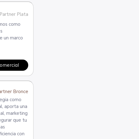
Partner Plata
nemos como
os
de un marco
comercial
rtner Bronce
tegia como
l, aporta una
al, marketing
egurar que tu
das
iciencia con