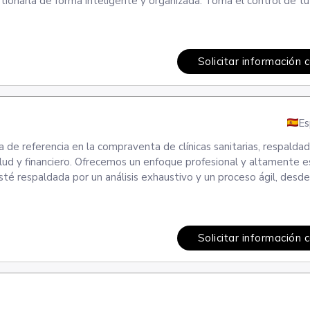
tionarla de forma inteligente y organizada. Toma el control de tu 
Solicitar información 
Es
a de referencia en la compraventa de clínicas sanitarias, respalda
lud y financiero. Ofrecemos un enfoque profesional y altamente e
é respaldada por un análisis exhaustivo y un proceso ágil, desde 
Solicitar información 