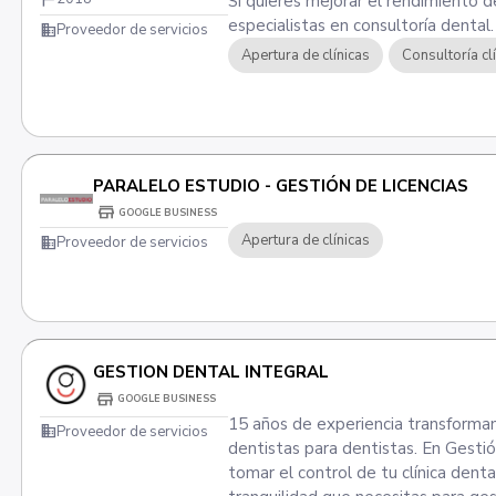
Si quieres mejorar el rendimiento 
especialistas en consultoría dental
domain
Proveedor de servicios
Apertura de clínicas
Consultoría cl
PARALELO ESTUDIO - GESTIÓN DE LICENCIAS
store
GOOGLE BUSINESS
Apertura de clínicas
domain
Proveedor de servicios
GESTION DENTAL INTEGRAL
store
GOOGLE BUSINESS
15 años de experiencia transforman
domain
Proveedor de servicios
dentistas para dentistas. En Gesti
tomar el control de tu clínica dent