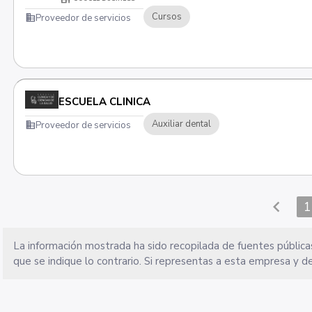
Cursos
domain
Proveedor de servicios
ESCUELA CLINICA
Auxiliar dental
domain
Proveedor de servicios
chevron_left
1
La información mostrada ha sido recopilada de fuentes públicas
que se indique lo contrario. Si representas a esta empresa y de