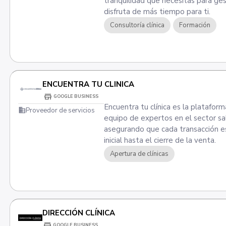
tranquilidad que necesitas para ges
disfruta de más tiempo para ti.
Consultoría clínica
Formación
ENCUENTRA TU CLINICA
store
GOOGLE BUSINESS
Encuentra tu clínica es la plataform
domain
Proveedor de servicios
equipo de expertos en el sector sa
asegurando que cada transacción est
inicial hasta el cierre de la venta.
Apertura de clínicas
DIRECCIÓN CLÍNICA
store
GOOGLE BUSINESS