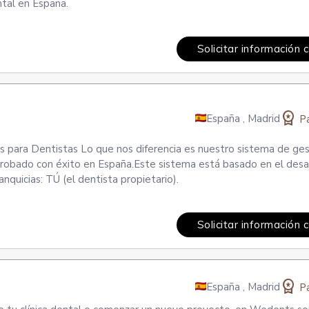
tal en España.
Solicitar información 
workspace_premium
España
,
Madrid
Pa
os para Dentistas Lo que nos diferencia es nuestro sistema de ges
robado con éxito en España.Este sistema está basado en el desar
nquicias: TÚ (el dentista propietario).
Solicitar información 
workspace_premium
España
,
Madrid
Pa