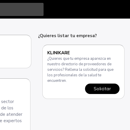
¿Quieres listar tu empresa?
KLINIKARE
¿Quieres que tu empresa aparezca en
nuestro directorio de proveedores de
servicios? Rellena la solicitud para que
los profesionales de la salud te
encuentren.
Solicitar
l sector
 de los
e de atender
de expertos