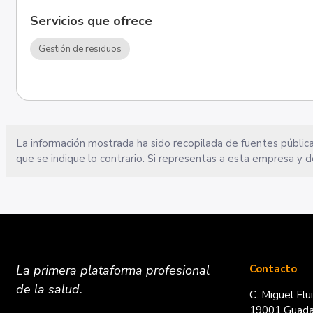
Servicios que ofrece
Gestión de residuos
La información mostrada ha sido recopilada de fuentes pública
que se indique lo contrario. Si representas a esta empresa y d
La primera plataforma
profesional
Contacto
de la salud.
C. Miguel Flu
19001 Guadal