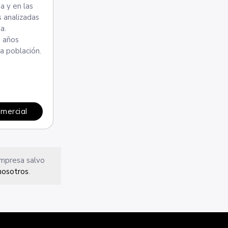
a y en las
s analizadas
a.
a años
a población.
omercial
empresa salvo
nosotros
.