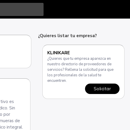
¿Quieres listar tu empresa?
KLINIKARE
¿Quieres que tu empresa aparezca en
nuestro directorio de proveedores de
servicios? Rellena la solicitud para que
los profesionales de la salud te
encuentren.
Solicitar
tivo es
ico. Sin
co por
e mueras de
co integral.