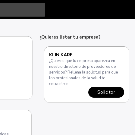
¿Quieres listar tu empresa?
KLINIKARE
¿Quieres que tu empresa aparezca en
nuestro directorio de proveedores de
servicios? Rellena la solicitud para que
los profesionales de la salud te
encuentren.
Solicitar
nicas