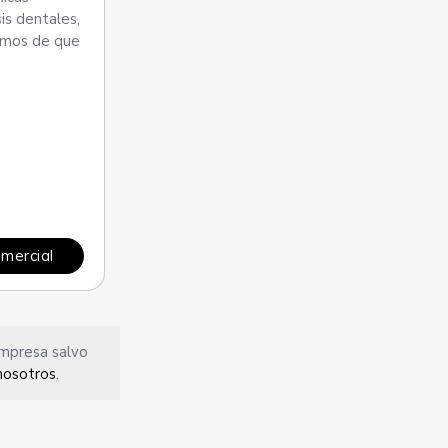
is dentales,
tamos de que
omercial
empresa salvo
nosotros
.