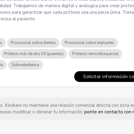
alidad. Trabajamos de manera digital y analogica para crear protes
roceso para garantizar que cada prótesis sea una pieza única. Tra
recisa al paciente.
os
Provisional sobre dientes
Provisional sobre implantes
Prótesis más de dos IOI (puentes)
Prótesis removible parcial
ta
Sobredentatura
Solicitar información c
s. Klinikare no mantiene una relación comercial directa con esta 
eseas modificar o eliminar tu información,
ponte en contacto con 