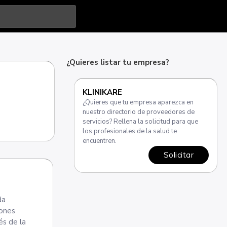
¿Quieres listar tu empresa?
KLINIKARE
¿Quieres que tu empresa aparezca en
nuestro directorio de proveedores de
servicios? Rellena la solicitud para que
los profesionales de la salud te
encuentren.
Solicitar
da
iones
és de la