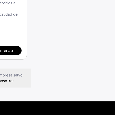
rvicios a
 calidad de
omercial
empresa salvo
nosotros
.