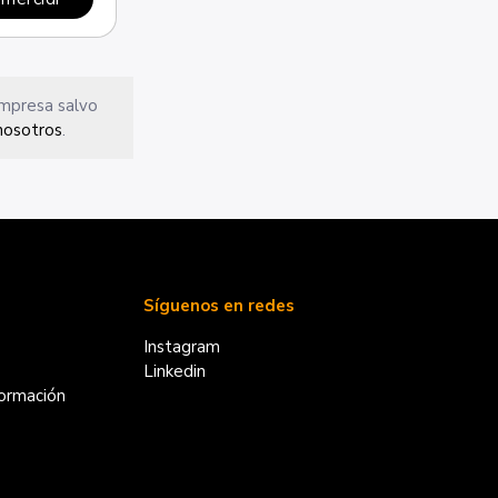
empresa salvo
nosotros
.
Síguenos en redes
Instagram
Linkedin
formación