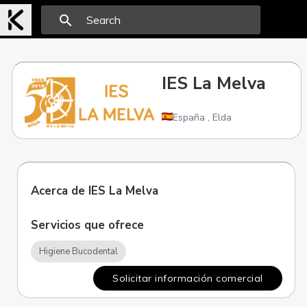
search
IES La Melva
España
,
Elda
Acerca de IES La Melva
Servicios que ofrece
Higiene Bucodental
Solicitar información comercial