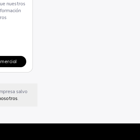
que nuestros
 formación
tros
omercial
empresa salvo
nosotros
.