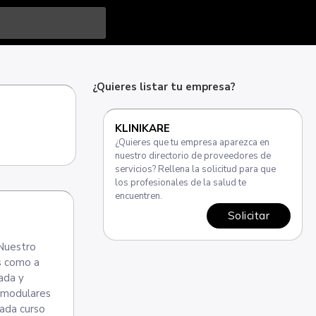
¿Quieres listar tu empresa?
KLINIKARE
¿Quieres que tu empresa aparezca en
nuestro directorio de proveedores de
servicios? Rellena la solicitud para que
los profesionales de la salud te
encuentren.
Solicitar
 Nuestro
os como a
ada y
s modulares
Cada curso