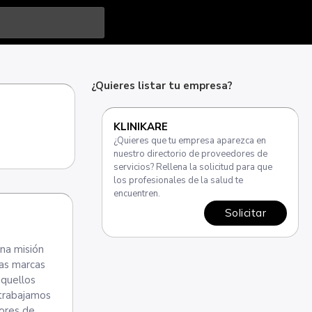
¿Quieres listar tu empresa?
KLINIKARE
¿Quieres que tu empresa aparezca en
nuestro directorio de proveedores de
servicios? Rellena la solicitud para que
los profesionales de la salud te
encuentren.
Solicitar
na misión
las marcas
aquellos
 trabajamos
dores de