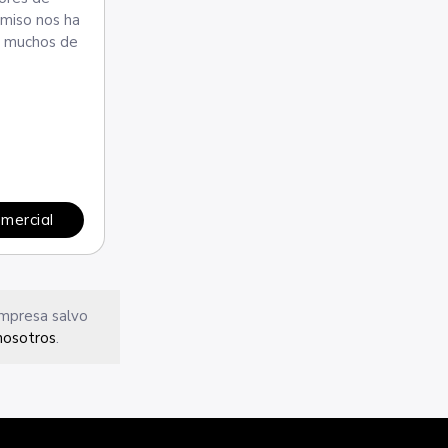
omiso nos ha
ue muchos de
omercial
empresa salvo
nosotros
.