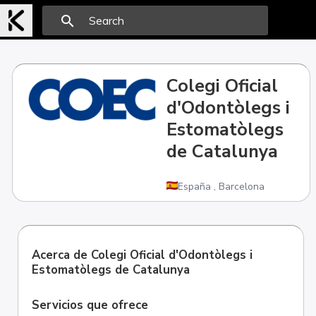
search
Colegi Oficial
d'Odontòlegs i
Estomatòlegs
de Catalunya
España
,
Barcelona
Acerca de Colegi Oficial d'Odontòlegs i
Estomatòlegs de Catalunya
Servicios que ofrece