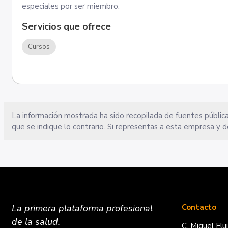
especiales por ser miembro.
Servicios que ofrece
Cursos
La información mostrada ha sido recopilada de fuentes pública
que se indique lo contrario. Si representas a esta empresa y d
La primera plataforma
profesional
Contacto
de la salud.
C. Miguel Flu