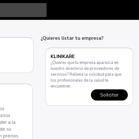
¿Quieres listar tu empresa?
KLINIKARE
¿Quieres que tu empresa aparezca en
nuestro directorio de proveedores de
servicios? Rellena la solicitud para que
los profesionales de la salud te
encuentren.
Solicitar
los
ursos
der a la
 de su
n precios