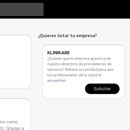
¿Quieres listar tu empresa?
KLINIKARE
¿Quieres que tu empresa aparezca en
nuestro directorio de proveedores de
servicios? Rellena la solicitud para que
los profesionales de la salud te
encuentren.
Solicitar
rios como:
tc. Gracias a