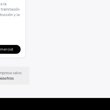
a la
 tramitación
rucción y la
omercial
empresa salvo
nosotros
.