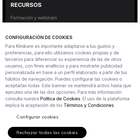
RECURSOS
Formación y webinars
CONFIGURACIÓN DE COOKIES
INFORMACIÓN
Para Klinikare es importante adaptarse a tus gustos y
Política de privacidad
preferencias, para ello utilizamos cookies propias y de
terceros para diferenciar su experiencia de las de otros
Política de seguridad de la información
usuarios, con fines analíticos y para mostrarte publicidad
personalizada en base a un perfil elaborado a partir de tus
hábitos de navegación. Puedes configurar las cookies o
aceptarlas todas. Este banner se mantendrá activo hasta que
ejecutes una de las dos opciones. Para más información
consulta nuestra
Política de Cookies
. El uso de la plataforma
implica la aceptación de los
Términos y Condiciones
.
© 2026 Klinikare
Configurar cookies
Seguridad Certificada ISO 27001
Rechazar todas las cookies