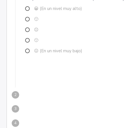
😀 (En un nivel muy alto)
🙂
😐
🙁
😖 (En un nivel muy bajo)